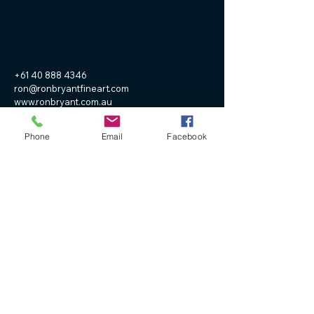
+61 40 888 4346
ron@ronbryantfineart.com
www.ronbryant.com.au
www.wisteriafineartstudio.com.au
Phone
Email
Facebook
PO Box 227 Beachmere
Queensland Australia 4510